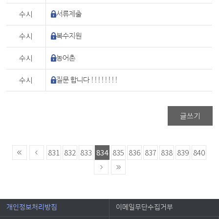
수시
서류제출
수시
복수지원
수시
농어촌
수시
질문 합니다 !!!!!!!!
글쓰기
831
832
833
834
835
836
837
838
839
840
개인정보처리방침
이메일무단수집거부