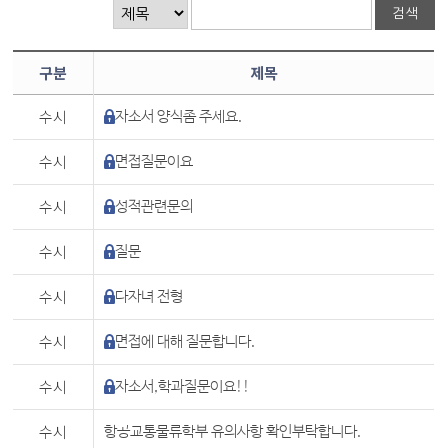
구분
제목
수시
자소서 양식좀 주세요.
수시
면접질문이요
수시
성적관련문의
수시
질문
수시
다자녀 전형
수시
면접에 대해 질문합니다.
수시
자소서,학과질문이요!!
수시
항공교통물류학부 유의사항 확인부탁합니다.