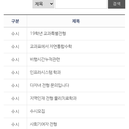
구분
제목
수시
19학년 교과특별전형
수시
교과표에서 자연통합수학
수시
비행시간누적관련
수시
인프라시스템 학과
수시
다자녀 전형 문의입니다
수시
지역인재 전형 물리치료학과
수시
수시모집
수시
사회기여자 전형