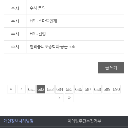
수시
수시 문의
수시
HSU스마트인재
수시
HSU전형
수시
헬리콥터조종학과 공군 rotc
글쓰기
681
682
683
684
685
686
687
688
689
690
개인정보처리방침
이메일무단수집거부