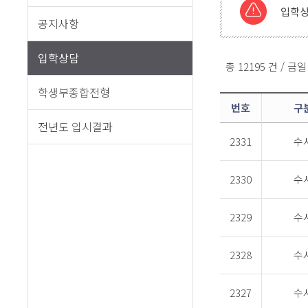
입학상
공지사항
입학상담
총 12195 건 / 금일
학생부종합전형
번호
구
전년도 입시결과
2331
수
2330
수
2329
수
2328
수
2327
수