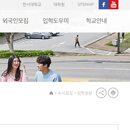
한서대학교
대학원
SITEMAP
외국인모집
입학도우미
학교안내
>
>
수시모집
입학상담