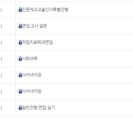
시
인문계고교출신자특별전형
시
면접 고사 질문
시
작업치료학과면접
시
사회과목
시
다자녀가정
시
다자녀가정
시
일반전형 면접,실기