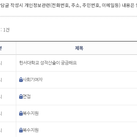
담글 작성시 개인정보관련(전화번호, 주소, 주민번호, 이메일등) 내용은
 : 1건
분
제목
시
한서대학교 성적산출이 궁금해요
시
사회기여자
시
면접
시
복수지원
시
복수지원