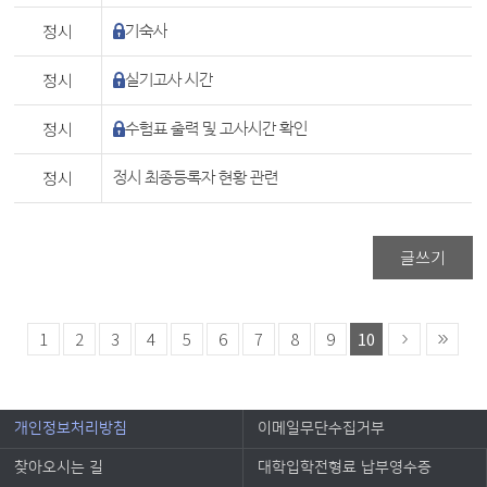
정시
기숙사
정시
실기고사 시간
정시
수험표 출력 및 고사시간 확인
정시
정시 최종등록자 현황 관련
글쓰기
1
2
3
4
5
6
7
8
9
10
개인정보처리방침
이메일무단수집거부
찾아오시는 길
대학입학전형료 납부영수증