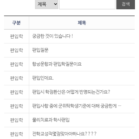
구분
제목
편입학
궁금한 것이 있습니다 !
편입학
편입질문
편입학
항공운항과 편입학질문이요
편입학
편입인데요.
편입학
편입시 학점환산은 어떻게 반영되는건가요?
편입학
편입사항 중에 군위탁학생기준에 대해 궁금한게 있네요
편입학
물리치료과 학사편입
편입학
전학교성적몇점맞아야하나요????