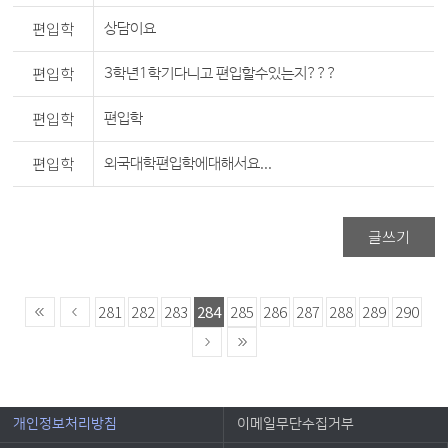
편입학
상담이요
편입학
3학년1학기다니고 편입할수있는지???
편입학
편입학
편입학
외국대학편입학에대해서요...
글쓰기
281
282
283
284
285
286
287
288
289
290
개인정보처리방침
이메일무단수집거부