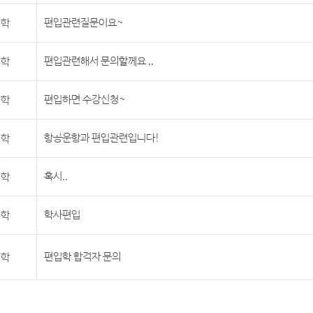
학
편입관련질문이요~
학
편입관련해서 문의할께요 ,,
학
편입하면 수강신청~
학
항공운항과 편입관련입니다!
학
혹시..
학
학사편입
학
편입학 합격자 문의