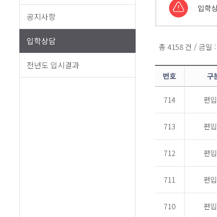
입학상
공지사항
입학상담
총 4158 건 / 금일 
전년도 입시결과
번호
구
714
편입
713
편입
712
편입
711
편입
710
편입