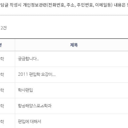
담글 작성시 개인정보관련(전화번호, 주소, 주민번호, 이메일등) 내용은
: 2건
분
제목
학
궁금합니다..
학
2011 편입학 요강이...
학
학사편입
학
항공해양스포츠학과
학
편입에 대해서