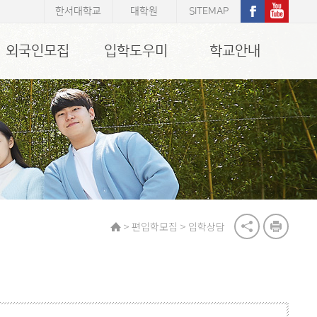
한서대학교
대학원
SITEMAP
외국인모집
입학도우미
학교안내
>
>
편입학모집
입학상담