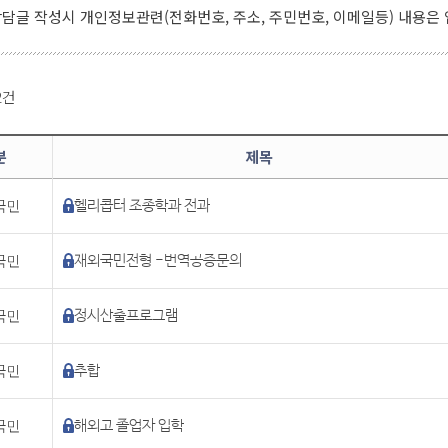
담글 작성시 개인정보관련(전화번호, 주소, 주민번호, 이메일등) 내용은
 2건
분
제목
국민
헬리콥터 조종학과 전과
국민
재외국민전형 -번역공증문의
국민
정시산출프로그램
국민
추합
국민
해외고 졸업자 입학