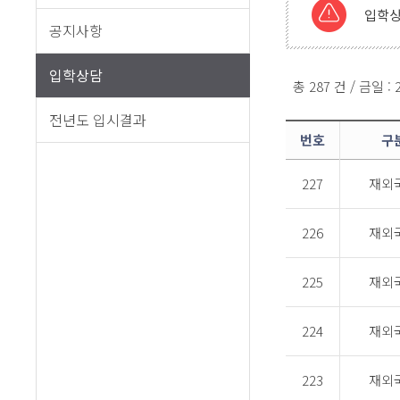
입학상
공지사항
입학상담
총 287 건 / 금일 :
전년도 입시결과
번호
구
227
재외
226
재외
225
재외
224
재외
223
재외