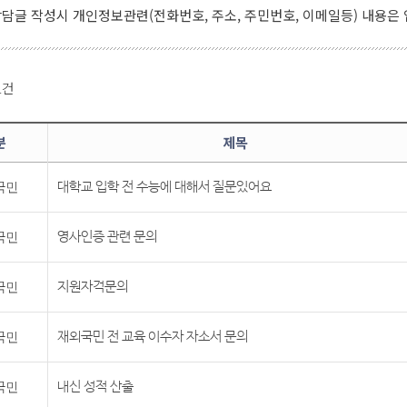
담글 작성시 개인정보관련(전화번호, 주소, 주민번호, 이메일등) 내용은
 1건
분
제목
국민
대학교 입학 전 수능에 대해서 질문있어요
국민
영사인증 관련 문의
국민
지원자격문의
국민
재외국민 전 교육 이수자 자소서 문의
국민
내신 성적 산출