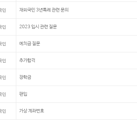
국민
재외국민 3년특례 관련 문의
국민
2023 입시 관련 질문
국민
예치금 질문
국민
추가합격
국민
장학금
국민
편입
국민
가상 계좌번호