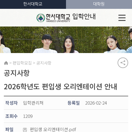
한서대학교
대학원
입학안내
>
>
편입학모집
공지사항
공지사항
2026학년도 편입생 오리엔테이션 안내
작성자
입학관리처
등록일
2026-02-24
조회수
1209
파일
편입생 오리엔테이션.pdf