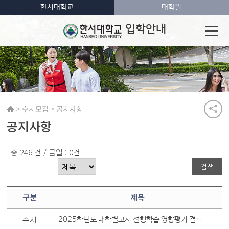
한서대학교
대학원
입학안내
>
>
수시모집
공지사항
공지사항
총 246 건 / 금일 : 0건
구분
제목
수시
2025학년도 대학별고사 선행학습 영향평가 결과보고서