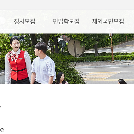
정시모집
편입학모집
재외국민모집
항
 0건