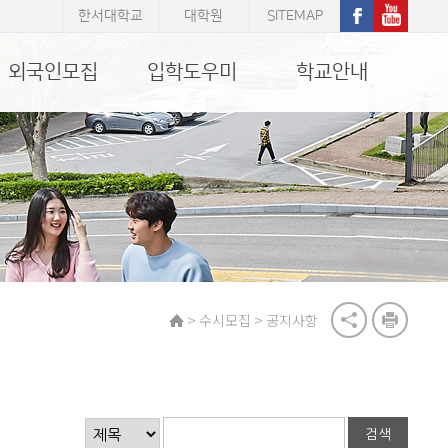
한서대학교
대학원
SITEMAP
외국인모집
입학도우미
학교안내
>
>
수시모집
공지사항