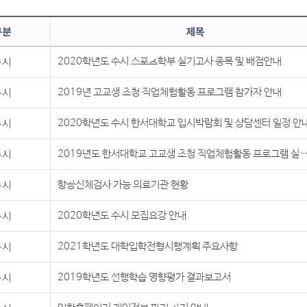
구분
제목
수시
2020학년도 수시 스포츠학부 실기고사 종목 및 배점안내
수시
2019년 고교생 초청 직업체험활동 프로그램 참가자 안내
수시
2020학년도 수시 한서대학교 입시박람회 및 상담센터 일정 안
수시
2019년도 한서대학교 고교생 초청 직업체험활동 프로그
수시
항공신체검사 가능 의료기관 현황
수시
2020학년도 수시 모집요강 안내
수시
2021학년도 대학입학전형시행계획 주요사항
수시
2019학년도 선행학습 영향평가 결과보고서