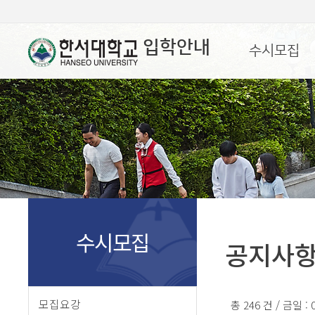
입학안내
수시모집
수시모집
공지사
모집요강
총 246 건 / 금일 :