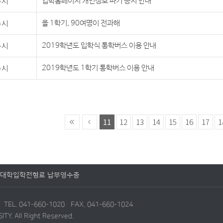
수시
입학홈페이지 개인정보 파기 공지 안내
수시
올 1학기, 90여명이 전과해
수시
2019학년도 입학식 통학버스 이용 안내
수시
2019학년도 1학기 통학버스 이용 안내
11
12
13
14
15
16
17
1
대학입학전형료 납부영수증
6
TEL. 041-660-1020 FAX. 041-660-1024
Y. All Right Reserved.