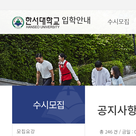
입학안내
수시모집
수시모집
공지사
모집요강
총 246 건 / 금일 :