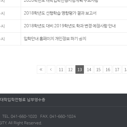
수시
2020학년도 대학입학전형시행계획 주요사항
수시
2018학년도 선행학습 영향평가 결과 보고서
수시
2018학년도 대비 2019학년도 학과 변경 예정사항 안내
수시
입학안내 홈페이지 개인정보 파기 공지
11
12
13
14
15
16
17
1
대학입학전형료 납부영수증
6
TEL. 041-660-1020 FAX. 041-660-1024
Y. All Right Reserved.