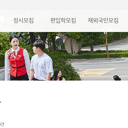
정시모집
편입학모집
재외국민모집
항
 0건