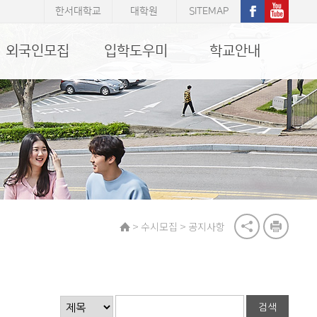
한서대학교
대학원
SITEMAP
외국인모집
입학도우미
학교안내
>
>
수시모집
공지사항