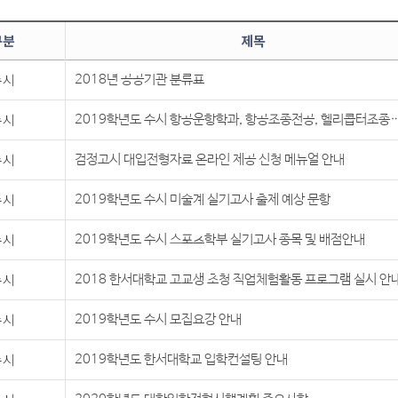
구분
제목
수시
2018년 공공기관 분류표
수시
2019학년도 수시 항공운항학과, 항공조종전공, 헬리콥터조종학과 시력교정
수시
검정고시 대입전형자료 온라인 제공 신청 메뉴얼 안내
수시
2019학년도 수시 미술계 실기고사 출제 예상 문항
수시
2019학년도 수시 스포츠학부 실기고사 종목 및 배점안내
수시
2018 한서대학교 고교생 초청 직업체험활동 프로그램 실시 안
수시
2019학년도 수시 모집요강 안내
수시
2019학년도 한서대학교 입학컨설팅 안내