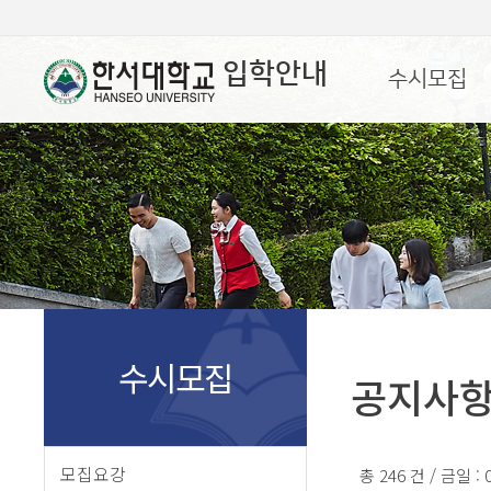
입학안내
수시모집
수시모집
공지사
모집요강
총 246 건 / 금일 :