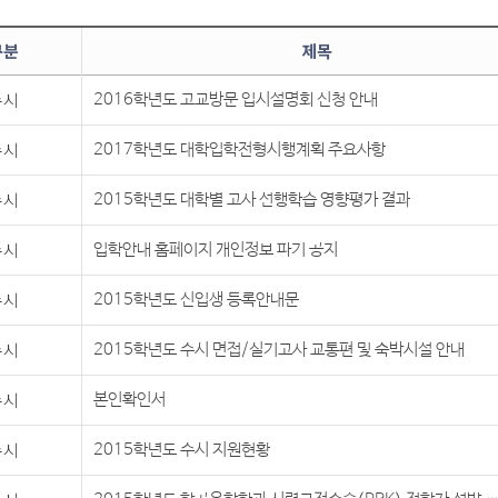
구분
제목
수시
2016학년도 고교방문 입시설명회 신청 안내
수시
2017학년도 대학입학전형시행계획 주요사항
수시
2015학년도 대학별 고사 선행학습 영향평가 결과
수시
입학안내 홈페이지 개인정보 파기 공지
수시
2015학년도 신입생 등록안내문
수시
2015학년도 수시 면접/실기고사 교통편 및 숙박시설 안내
수시
본인확인서
수시
2015학년도 수시 지원현황