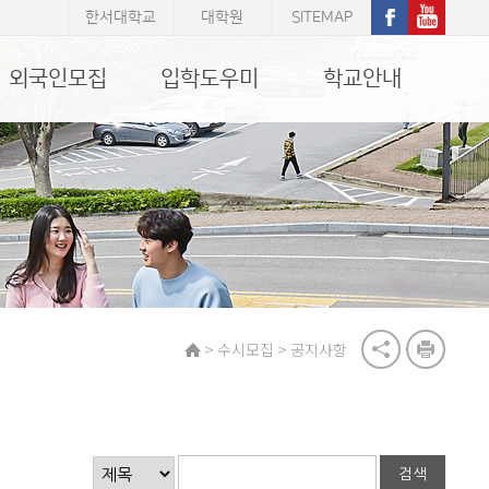
한서대학교
대학원
SITEMAP
외국인모집
입학도우미
학교안내
>
>
수시모집
공지사항