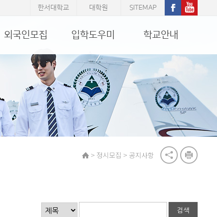
한서대학교
대학원
SITEMAP
외국인모집
입학도우미
학교안내
>
>
정시모집
공지사항