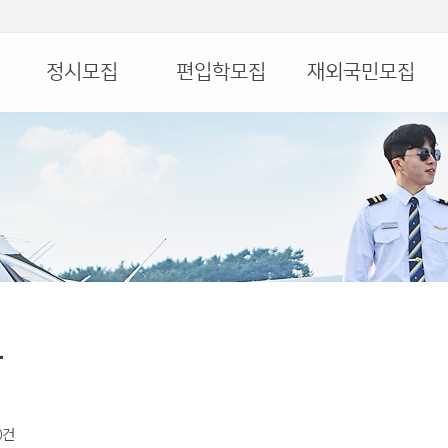
정시모집
편입학모집
재외국민모집
항
 0건