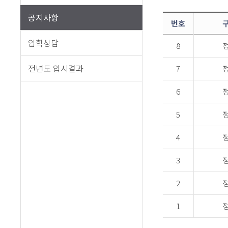
공지사항
번호
입학상담
8
전년도 입시결과
7
6
5
4
3
2
1