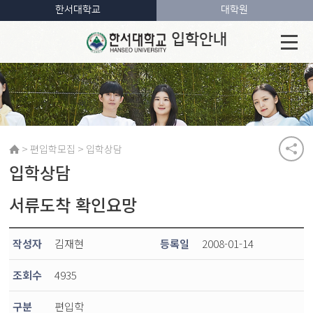
한서대학교
대학원
입학안내
>
>
편입학모집
입학상담
입학상담
서류도착 확인요망
작성자
김재현
등록일
2008-01-14
조회수
4935
구분
편입학