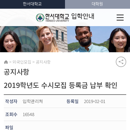
한서대학교
대학원
입학안내
>
>
외국인모집
공지사항
공지사항
2019학년도 수시모집 등록금 납부 확인
작성자
입학관리처
등록일
2019-02-01
조회수
16548
파일