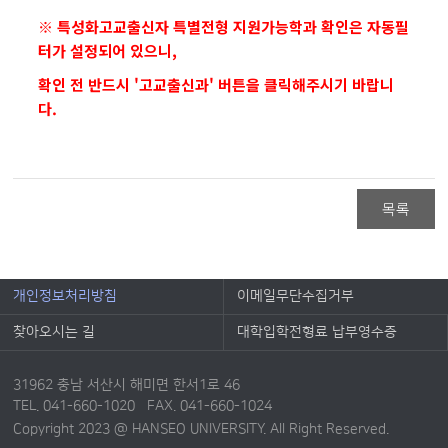
※ 특성화고교출신자 특별전형 지원가능학과 확인은 자동필
터가 설정되어 있으니,
확인 전 반드시 '고교출신과' 버튼을 클릭해주시기 바랍니
다.
목록
개인정보처리방침
이메일무단수집거부
찾아오시는 길
대학입학전형료 납부영수증
31962 충남 서산시 해미면 한서1로 46
TEL. 041-660-1020 FAX. 041-660-1024
Copyright 2023 @ HANSEO UNIVERSITY. All Right Reserved.