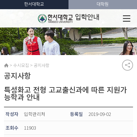
한서대학교
대학원
입학안내
>
>
수시모집
공지사항
공지사항
특성화고 전형 고교출신과에 따른 지원가
능학과 안내
작성자
입학관리처
등록일
2019-09-02
조회수
11903