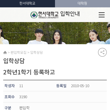
한서대학교
대학원
입학안내
>
>
편입학모집
입학상담
입학상담
2학년1학기 등록하고
작성자
11
등록일
2010-05-10
조회수
3190
구분
편입학