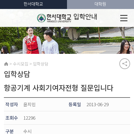
한서대학교
대학원
입학안내
>
>
수시모집
입학상담
입학상담
항공기계 사회기여자전형 질문입니다
작성자
윤지민
등록일
2013-06-29
조회수
12296
구분
수시