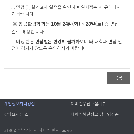
3. 면접 및 실기고사 일정을 확인하여 원서접수 시 유의하시
기 바랍니다.
항공관광학과
는
10월 24일(화) ~ 28일(토)
중 면접
※
일로 배정합니다.
배정 받은
면접일은 변경이 불가
하오니 타 대학과 면접 일
정이 겹치지 않도록 유의하시기 바랍니다.
목록
개인정보처리방침
이메일무단수집거부
찾아오시는 길
대학입학전형료 납부영수증
31962 충남 서산시 해미면 한서1로 46