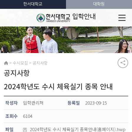
한서대학교
대학원
입학안내
>
>
수시모집
공지사항
공지사항
2024학년도 수시 체육실기 종목 안내
작성자
입학관리처
등록일
2023-09-15
조회수
6104
파일
2024학년도 수시 체육실기 종목안내(홈페이지).hwp