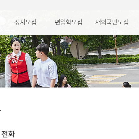
정시모집
편입학모집
재외국민모집
담
기전화