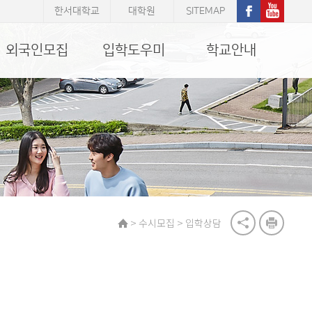
한서대학교
대학원
SITEMAP
외국인모집
입학도우미
학교안내
>
>
수시모집
입학상담