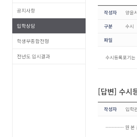
공지사항
작성자
양윤
입학상담
구분
수시
파일
학생부종합전형
전년도 입시결과
수시등록포기는 
[답변] 수
작성자
입학
------------ 원 본