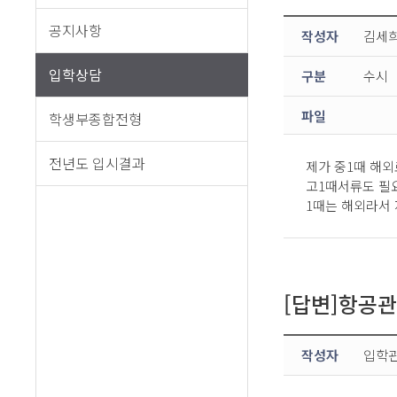
공지사항
작성자
김세
입학상담
구분
수시
파일
학생부종합전형
전년도 입시결과
제가 중1때 해
고1때서류도 필
1때는 해외라서
[답변]항공
작성자
입학