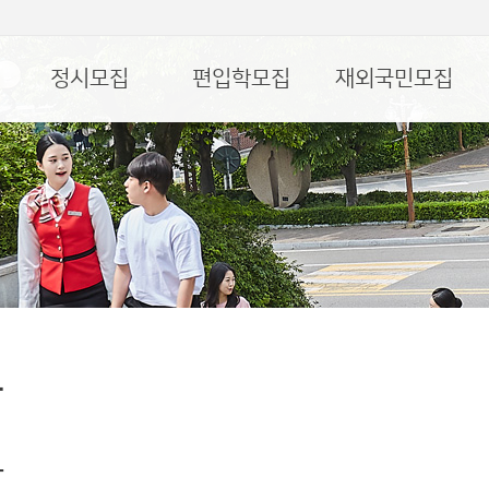
정시모집
편입학모집
재외국민모집
담
과