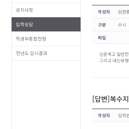
공지사항
작성자
임한
입학상담
구분
수시
파일
학생부종합전형
전년도 입시결과
인문계고 일반전
그리고 내신유형
[답변]복수
작성자
입학