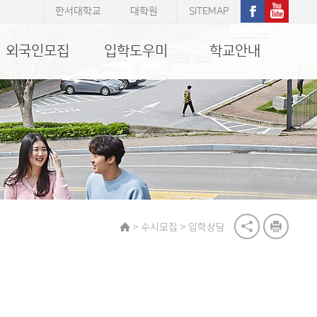
한서대학교
대학원
SITEMAP
외국인모집
입학도우미
학교안내
>
>
수시모집
입학상담