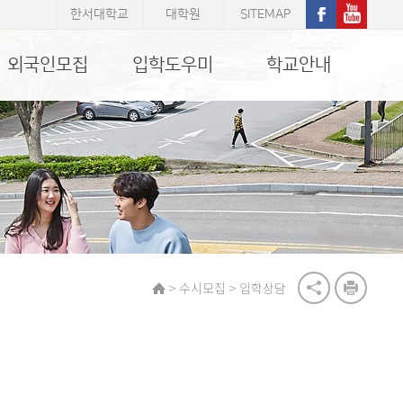
한서대학교
대학원
SITEMAP
외국인모집
입학도우미
학교안내
>
>
수시모집
입학상담