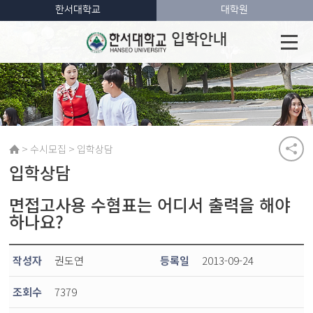
한서대학교
대학원
입학안내
>
>
수시모집
입학상담
입학상담
면접고사용 수혐표는 어디서 출력을 해야
하나요?
작성자
권도연
등록일
2013-09-24
조회수
7379