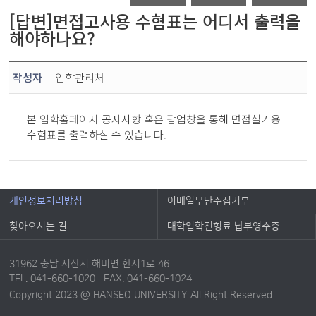
[답변]면접고사용 수혐표는 어디서 출력을
해야하나요?
작성자
입학관리처
본 입학홈페이지 공지사항 혹은 팝업창을 통해 면접실기용
수험표를 출력하실 수 있습니다.
개인정보처리방침
이메일무단수집거부
찾아오시는 길
대학입학전형료 납부영수증
31962 충남 서산시 해미면 한서1로 46
TEL. 041-660-1020 FAX. 041-660-1024
Copyright 2023 @ HANSEO UNIVERSITY. All Right Reserved.