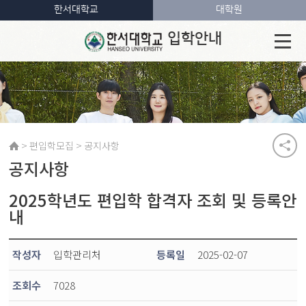
한서대학교
대학원
입학안내
>
>
편입학모집
공지사항
공지사항
2025학년도 편입학 합격자 조회 및 등록안
내
작성자
입학관리처
등록일
2025-02-07
조회수
7028