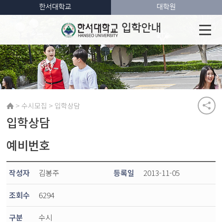
한서대학교
대학원
입학안내
>
>
수시모집
입학상담
입학상담
예비번호
작성자
김봉주
등록일
2013-11-05
조회수
6294
구분
수시