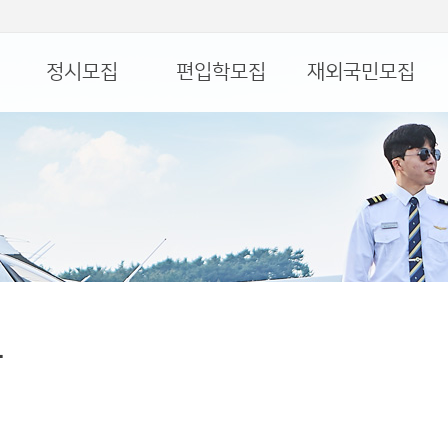
정시모집
편입학모집
재외국민모집
담