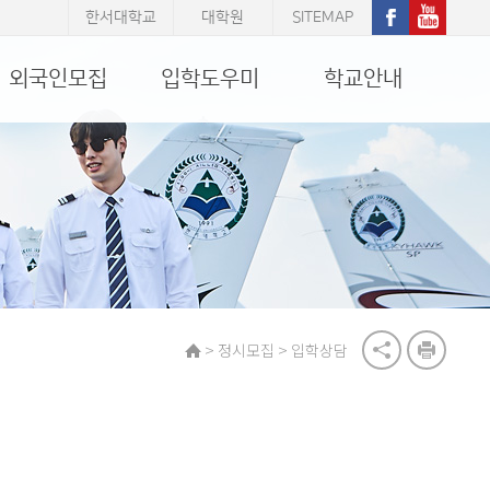
한서대학교
대학원
SITEMAP
외국인모집
입학도우미
학교안내
>
>
정시모집
입학상담