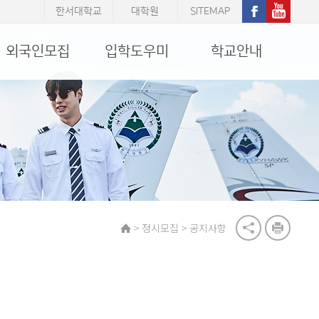
한서대학교
대학원
SITEMAP
외국인모집
입학도우미
학교안내
>
>
정시모집
공지사항