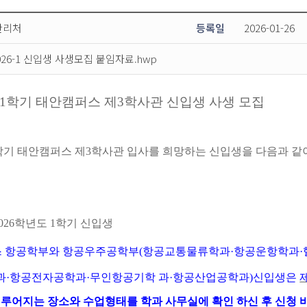
관리처
등록일
2026-01-26
026-1 신입생 사생모집 붙임자료.hwp
1
학기 태안캠퍼스 제
3
학사관 신입생 사생 모집
학기 태안캠퍼스 제
3
학사관 입사를 희망하는 신입생을 다음과 같
2026
학년도
1
학기 신입생
 항공학부와 항공우주공학부
(
항공교통물류학과
·
항공운항학과
·
과
·
항공전자공학과
·
무인항공기학 과
·
항공산업공학과
)
신입생은
이루어지는 장소와 수업형태를 학과 사무실에 확인 하신 후 신청