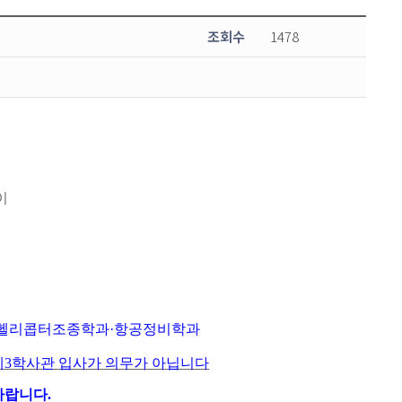
조회수
1478
이
헬리
콥터조종학과
·
항공
정비학과
제
3
학사관 입사가 의무가 아닙니다
 바랍니다
.