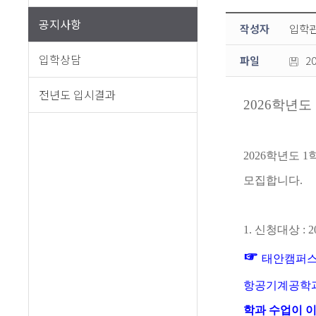
공지사항
작성자
입학
입학상담
파일
2
전년도 입시결과
2026
학년도
2026
학년도
1
모집합니다
.
1.
신청대상
: 
☞
태안캠퍼스
항공기계공학
학과 수업이 