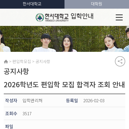
한서대학교
대학원
입학안내
>
>
편입학모집
공지사항
공지사항
2026학년도 편입학 모집 합격자 조회 안내
작성자
입학관리처
등록일
2026-02-03
조회수
3517
파일