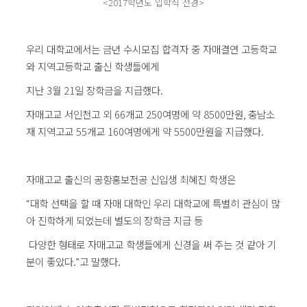
<2017학년도 입학식 전경>
우리 대학교에서는 금년 수시모집 합격자 중 자매결연 고등학교
와 지역고등학교 출신 학생들에게
지난
3
월
21
일 장학금을 지급했다
.
자매고교 서인천고 외
66
개교
250
여명에 약
8500
만원
,
충남소
재 지역고교
55
개교
160
여명에게 약
5500
만원을 지급했다
.
자매고교 출신의 공항홍보전공 신입생 최혜진 학생은
“
대학 선택을 할 때 자매 대학인 우리 대학교에 특별히 관심이 많
아 진학하게 되었는데 별도의 장학금 지급 등
다양한 형태로 자매고교 학생들에게 신경을 써 주는 것 같아 기
분이 좋았다
.”
고 말했다
.