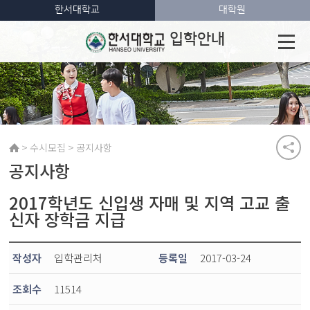
한서대학교
대학원
입학안내
>
>
수시모집
공지사항
공지사항
2017학년도 신입생 자매 및 지역 고교 출
신자 장학금 지급
작성자
입학관리처
등록일
2017-03-24
조회수
11514