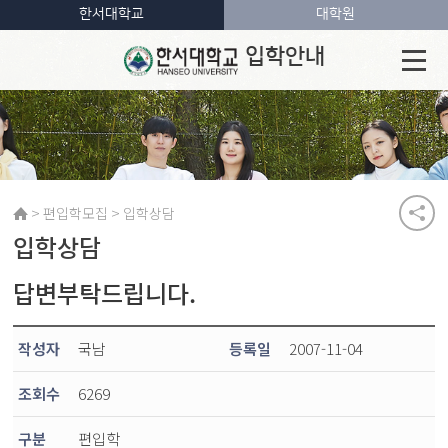
한서대학교
대학원
입학안내
>
>
편입학모집
입학상담
입학상담
답변부탁드립니다.
작성자
국남
등록일
2007-11-04
조회수
6269
구분
편입학