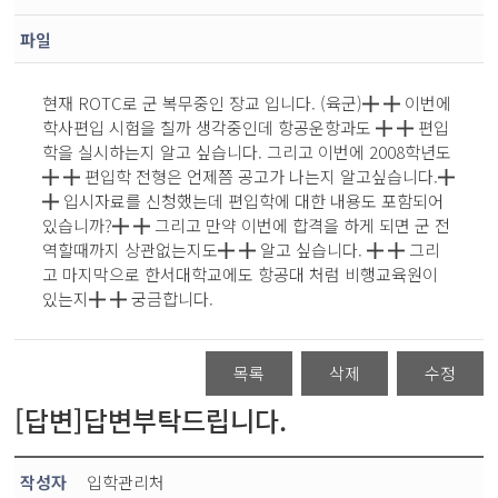
파일
현재 ROTC로 군 복무중인 장교 입니다. (육군)╋ ╋ 이번에
학사편입 시험을 칠까 생각중인데 항공운항과도 ╋ ╋ 편입
학을 실시하는지 알고 싶습니다. 그리고 이번에 2008학년도
╋ ╋ 편입학 전형은 언제쯤 공고가 나는지 알고싶습니다.╋
╋ 입시자료를 신청했는데 편입학에 대한 내용도 포함되어
있습니까?╋ ╋ 그리고 만약 이번에 합격을 하게 되면 군 전
역할때까지 상관없는지도╋ ╋ 알고 싶습니다. ╋ ╋ 그리
고 마지막으로 한서대학교에도 항공대 처럼 비행교육원이
있는지╋ ╋ 궁금합니다.
목록
삭제
수정
[답변]답변부탁드립니다.
작성자
입학관리처