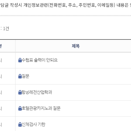
담글 작성시 개인정보관련(전화번호, 주소, 주민번호, 이메일등) 내용은
 : 1건
분
제목
시
수험표 출력이 안되요
시
질문
시
항공레전산업학과
시
호텔관광카지노과 질문
시
신체검사 기한