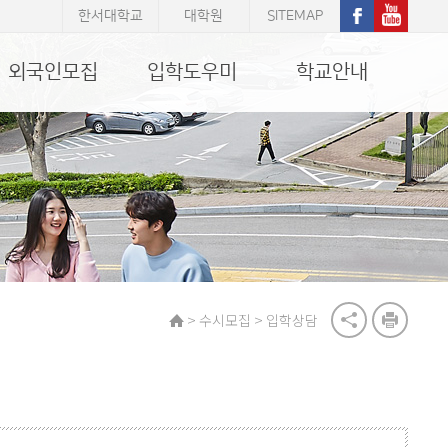
한서대학교
대학원
SITEMAP
외국인모집
입학도우미
학교안내
>
>
수시모집
입학상담