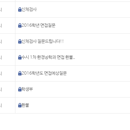
시
신체검사
시
2016학년 면접질문
시
신체검사 질문드립니다!!
시
수시 1차 환경공학과 면접 환불..
시
2016학년도 면접예상질문
시
학생부
시
환불