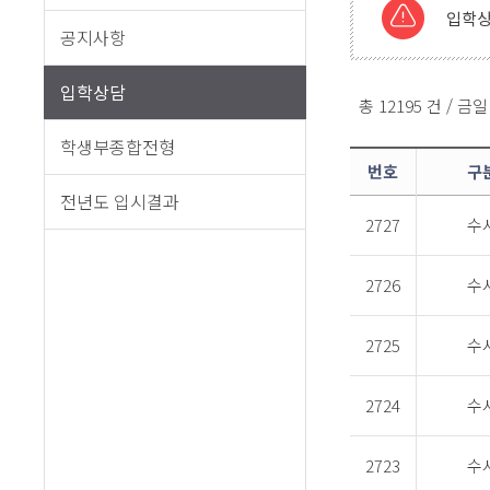
입학상
공지사항
입학상담
총 12195 건 / 금일
학생부종합전형
번호
구
전년도 입시결과
2727
수
2726
수
2725
수
2724
수
2723
수