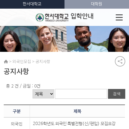
한서대학교
대학원
입학안내
>
>
외국인모집
공지사항
공지사항
총 2 건 / 금일 : 0건
구분
제목
외국민
2026학년도 외국인 특별전형(신/편입) 모집요강