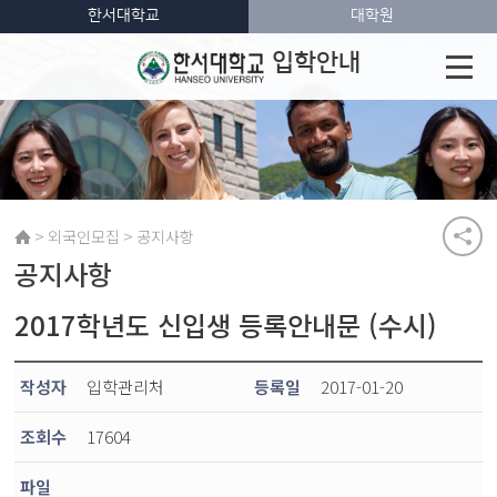
한서대학교
대학원
입학안내
>
>
외국인모집
공지사항
공지사항
2017학년도 신입생 등록안내문 (수시)
작성자
입학관리처
등록일
2017-01-20
조회수
17604
파일