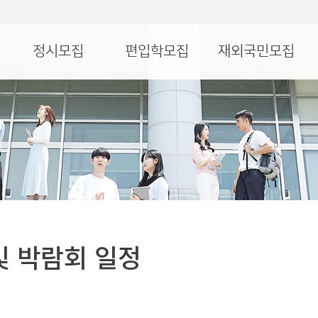
정시모집
편입학모집
재외국민모집
및 박람회 일정