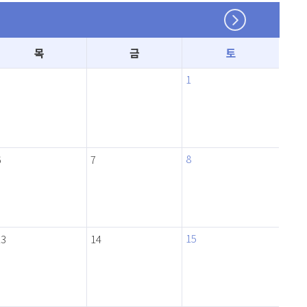
목
금
토
1
8
6
7
15
13
14