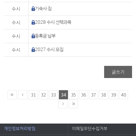
수시
기숙사 짐
수시
2028 수시 선택과목
수시
등록금 납부
수시
2027 수시 모집
글쓰기
31
32
33
34
35
36
37
38
39
40
개인정보처리방침
이메일무단수집거부