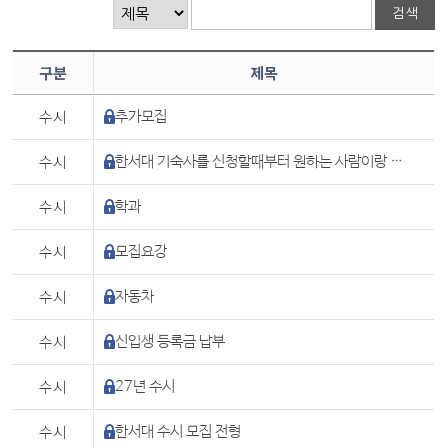
구분
제목
수시
추가모집
수시
한서대 기숙사를 신청할때부터 원하는 사람이랑 같은방을 쓸수있게 하는 방밥이 있나요
수시
학과
수시
모집요강
수시
자동차
수시
신입생 등록금 납부
수시
27년 수시
수시
한서대 수시 모집 전형