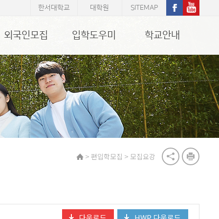
한서대학교
대학원
SITEMAP
외국인모집
입학도우미
학교안내
>
>
편입학모집
모집요강
다운로드
HWP 다운로드