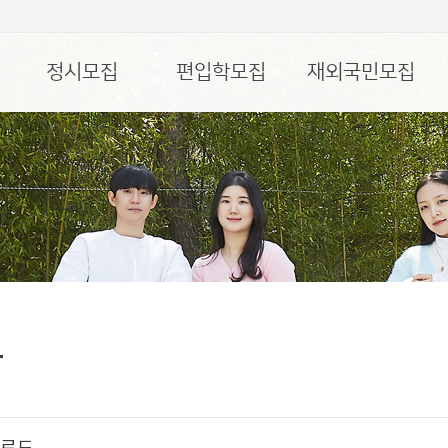
정시모집
편입학모집
재외국민모집
강
운로드