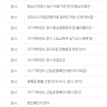
정시
항공신체검사 실시 의료기관 안내(항공조종전공 지원자 대상)
정시
검정고시 대입전형자료 온라인 제공 신청 매뉴얼 안내
정시
2018학년도 정시 항공운항학과 및 헬리콥터조종학과 시력교정수술(PRK) 적합자 선발 관련 안내
정시
2018학년도 정시 스포츠학부 실기고사 종목 및 배점 안내
정시
2018학년도 정시모집 전형일정 변경 안내
정시
2018학년도 정시 모집요강
정시
2017학년도 신입생 등록안내문(추가모집)
정시
등록금 환불 신청 안내(수시, 정시, 추가)
정시
2017학년도 신입생 등록안내문 (정시)
정시
본인확인서 양식