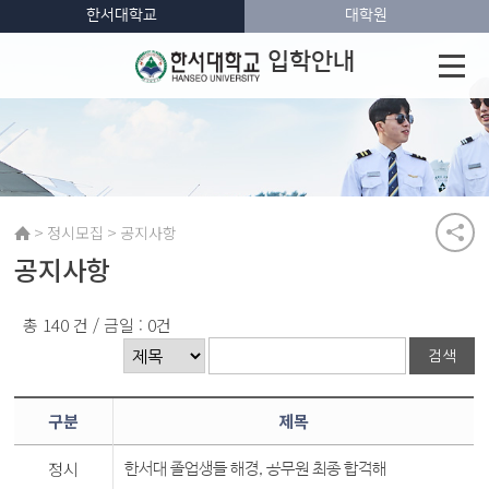
한서대학교
대학원
입학안내
>
>
정시모집
공지사항
공지사항
총 140 건 / 금일 : 0건
구분
제목
정시
한서대 졸업생들 해경, 공무원 최종 합격해