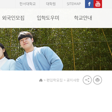
한서대학교
대학원
SITEMAP
외국인모집
입학도우미
학교안내
>
>
편입학모집
공지사항