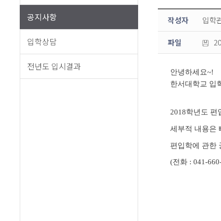
공지사항
작성자
입학
입학상담
파일
2
전년도 입시결과
안녕하세요~!
한서대학교 입
2018학년도 
세부적 내용은 
편입학에 관한 
(전화 : 041-66