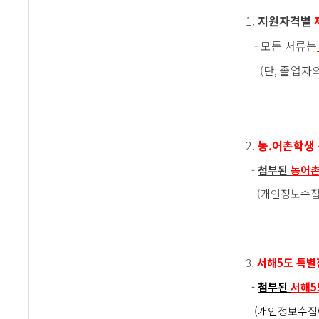
1.
지원자격별
- 모든 서류는
(단, 졸업자의
2.
농.어촌학생
-
첨부된
농어촌
(개인정보수집이
3.
서해5도 특별
-
첨부된
서해5
(개인정보수집이용