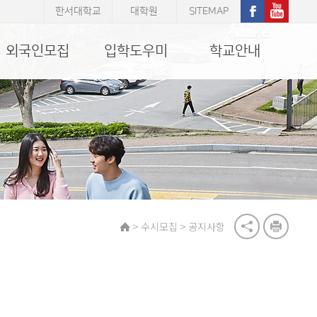
한서대학교
대학원
SITEMAP
외국인모집
입학도우미
학교안내
>
>
수시모집
공지사항