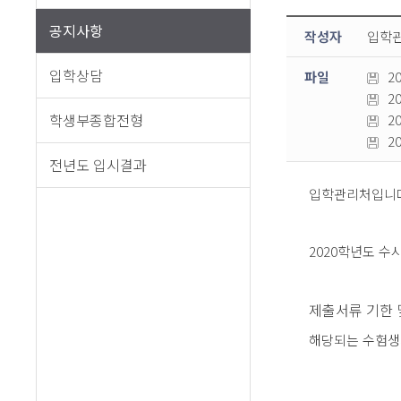
공지사항
작성자
입학
입학상담
파일
2
2
학생부종합전형
2
2
전년도 입시결과
입학관리처입니
2020학년도 수
제출서류 기한 
해당되는 수험생