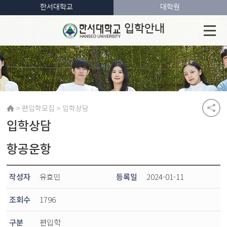
한서대학교
대학원
입학안내
>
>
편입학모집
입학상담
입학상담
항공운항
작성자
유효민
등록일
2024-01-11
조회수
1796
구분
편입학