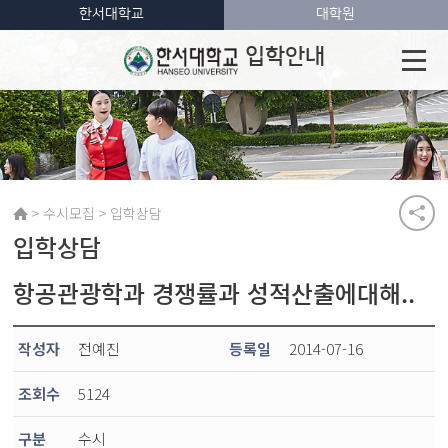
한서대학교
대학원
입학안내
>
>
수시모집
입학상담
입학상담
항공관광학과 경쟁률과 성적산출에대해..
작성자
전예진
등록일
2014-07-16
조회수
5124
구분
수시