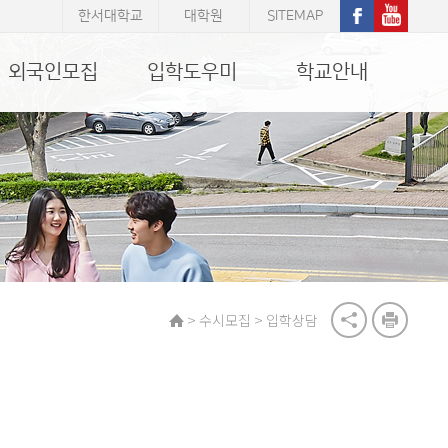
한서대학교
대학원
SITEMAP
외국인모집
입학도우미
학교안내
>
>
수시모집
입학상담