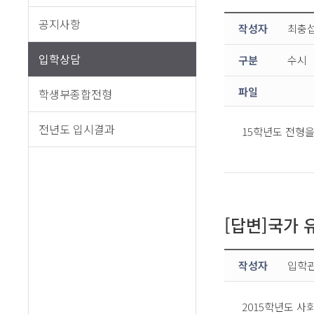
공지사항
작성자
최충
입학상담
구분
수시
파일
학생부종합전형
전년도 입시결과
15학년도 전형을
[답변]국가 
작성자
입학
2015학년도 사