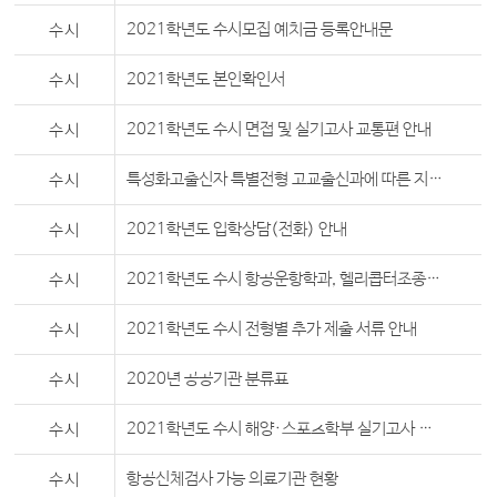
수시
2021학년도 수시모집 예치금 등록안내문
수시
2021학년도 본인확인서
수시
2021학년도 수시 면접 및 실기고사 교통편 안내
수시
특성화고출신자 특별전형 고교출신과에 따른 지원가능학과 안내
수시
2021학년도 입학상담(전화) 안내
수시
2021학년도 수시 항공운항학과, 헬리콥터조종학과 시력교정수술(PRK) 적합자 선발 관련 안내
수시
2021학년도 수시 전형별 추가 제출 서류 안내
수시
2020년 공공기관 분류표
수시
2021학년도 수시 해양·스포츠학부 실기고사 실시학과 종목 및 배점안내
수시
항공신체검사 가능 의료기관 현황