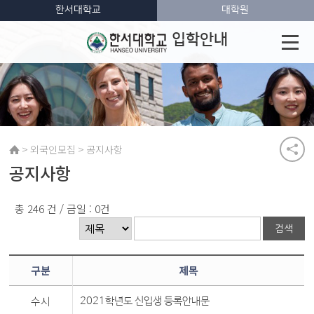
한서대학교
대학원
입학안내
>
>
외국인모집
공지사항
공지사항
총 246 건 / 금일 : 0건
구분
제목
수시
2021학년도 신입생 등록안내문